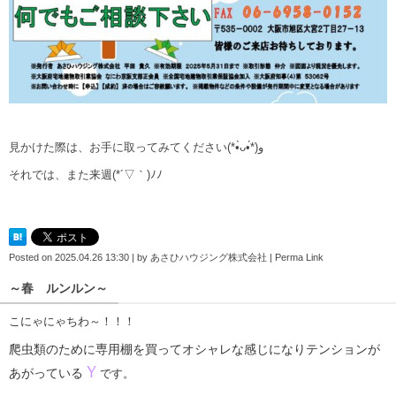
見かけた際は、お手に取ってみてください
(*•̀ᴗ•́*)و
それでは、また来週(*´▽｀)ﾉﾉ
Posted on
2025.04.26 13:30
|
by
あさひハウジング株式会社
|
Perma Link
～春 ルンルン～
こにゃにゃちわ～！！！
爬虫類のために専用棚を買ってオシャレな感じになりテンションが
Ｙ
あがっている
です。