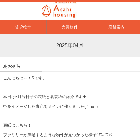
賃貸物件
売買物件
店舗案内
2025年04月
あおぞら
こんにちは～！
S
です。
本日は5月分冊子の表紙と裏表紙の紹介です★
空をイメージした青色をメインに作りました
(｀·ω·´)
表紙はこちら！
ファミリーが満足するような物件が見つかった様子( ⩌⩊⩌)✧