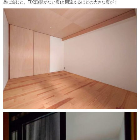
奥に進むと、FIX窓(開かない窓)と間違えるほどの大きな窓が！