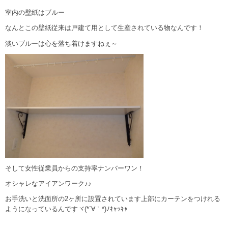
室内の壁紙はブルー
なんとこの壁紙従来は戸建て用として生産されている物なんです！
淡いブルーは心を落ち着けますねぇ～
そして女性従業員からの支持率ナンバーワン！
オシャレなアイアンワーク♪♪
お手洗いと洗面所の2ヶ所に設置されています上部にカーテンをつけれる
ようになっているんですヾ(*´∀｀*)ﾉｷｬｯｷｬ