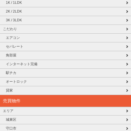
1K / 1LDK
2K / 2LDK
3K / 3LDK
こだわり
エアコン
セパレート
角部屋
インターネット完備
駅チカ
オートロック
貸家
売買物件
エリア
城東区
守口市