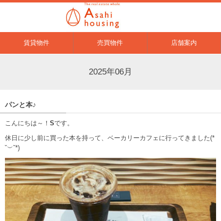
賃貸物件
売買物件
店舗案内
2025年06月
パンと本♪
こんにちは～！
S
です。
休日に少し前に買った本を持って、ベーカリーカフェに行ってきました(*
˘︶˘*)