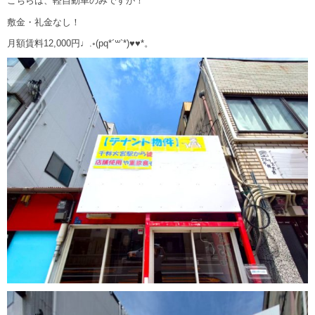
こちらは、軽自動車のみですが！
敷金・礼金なし！
月額賃料12,000円♩.◦(pq*´꒳`*)♥♥*。