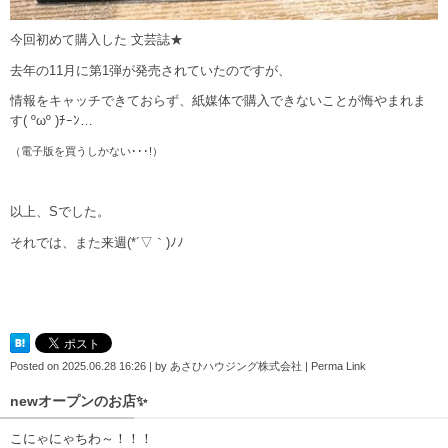
今回初めて購入した 文芸誌★
去年の11月に第1弾が発売されていたのですが、
情報をキャッチできておらず、紙媒体で購入できないことが悔やまれま
す
( ºωº )
ﾁｰﾝ
…
（電子版を買うしかない･･･!）
以上、Sでした。
それでは、また来週(*´▽｀)ﾉﾉ
Posted on
2025.06.28 16:26
|
by
あさひハウジング株式会社
|
Perma Link
newオープンのお店✨
こにゃにゃちわ～！！！