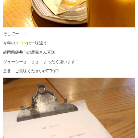
そしてー！！
今年の
メロン
は一味違う！
静岡県袋井市の農家さん直送！！
ジューシーさ、甘さ…まったく違います！
是非、ご賞味ください(*ฅ́˘ฅ̀*)♡