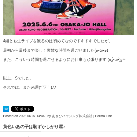
4組とも生ライブを観るのは初めてなのでドキドキでしたが、
最初から最後まで楽しく素敵な時間を過ごせました(๑•ω•๑)
また、こういう時間を過ごせるようにお仕事も頑張ります (๑و•̀ω•́)و✧
以上、Sでした。
それでは、また来週(*´▽｀)ﾉﾉ
Posted on
2025.06.07 14:44
|
by
あさひハウジング株式会社
|
Perma Link
黄色いあの子は恥ずかしがり屋♪