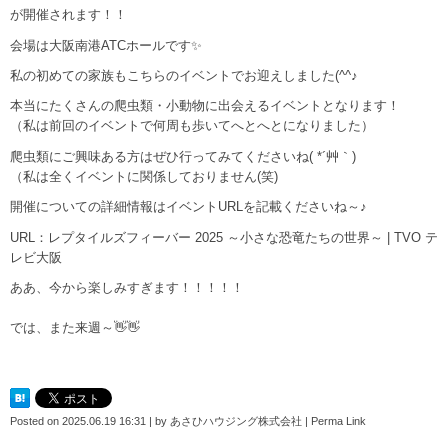
が開催されます！！
会場は大阪南港ATCホールです✨
私の初めての家族もこちらのイベントでお迎えしました(^^♪
本当にたくさんの爬虫類・小動物に出会えるイベントとなります！
（私は前回のイベントで何周も歩いてへとへとになりました）
爬虫類にご興味ある方はぜひ行ってみてくださいね( *´艸｀)
（私は全くイベントに関係しておりません(笑)
開催についての詳細情報はイベントURLを記載くださいね～♪
URL：
レプタイルズフィーバー 2025 ～小さな恐竜たちの世界～ | TVO テ
レビ大阪
ああ、今から楽しみすぎます！！！！！
では、また来週～👋👋
Posted on
2025.06.19 16:31
|
by
あさひハウジング株式会社
|
Perma Link