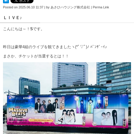
Posted on
2025.06.10 11:37
|
by
あさひハウジング株式会社
|
Perma Link
ＬＩＶＥ♪
こんにちは～！
S
です。
昨日は豪華4組のライブを観てきましたヽ(*ﾟ▽ﾟ)ﾉ ﾊﾞﾝｻﾞｰｲ♪
まさか、チケットが当選するとは！！