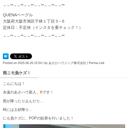
～～**～～**～～**～～**～～**～～**
QUENAベーグル
大阪府大阪市旭区千林１丁目５−６
定休日：不定休（インスタを要チェック！）
～～**～～**～～**～～**～～**～～**
Posted on
2025.06.26 15:54
|
by
あさひハウジング株式会社
|
Perma Link
雨ニモ負ケズ！
こんにちは！
永遠のあさハウ新人、
K
です！
雨が降ったり止んだり…
時には土砂降り…
にも負ケズに、POPの貼替を行いました！