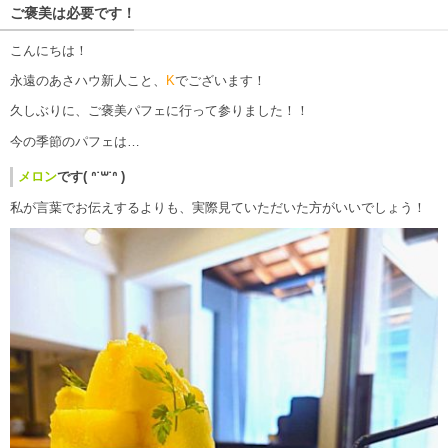
ご褒美は必要です！
こんにちは！
永遠のあさハウ新人こと、
K
でございます！
久しぶりに、ご褒美パフェに行って参りました！！
今の季節のパフェは…
メロン
です( ᐢ˙꒳​˙ᐢ )
私が言葉でお伝えするよりも、実際見ていただいた方がいいでしょう！