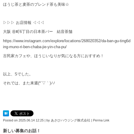
ほうじ茶と麦茶のブレンド茶も美味☆
▷▷▷ お店情報 ◁◁◁
大阪 谷町6丁目の日本茶バー 結音茶舗
https://www.instagram.com/explore/locations/268020352/da-ban-gu-ting6d
ing-muno-ri-ben-chaba-jie-yin-cha-pu/
古民家カフェや、ほうじいなりが気になる方におすすめ！
以上、Sでした。
それでは、また来週(*´▽｀)ﾉﾉ
Posted on
2025.06.14 12:25
|
by
あさひハウジング株式会社
|
Perma Link
新しい募集のお話！