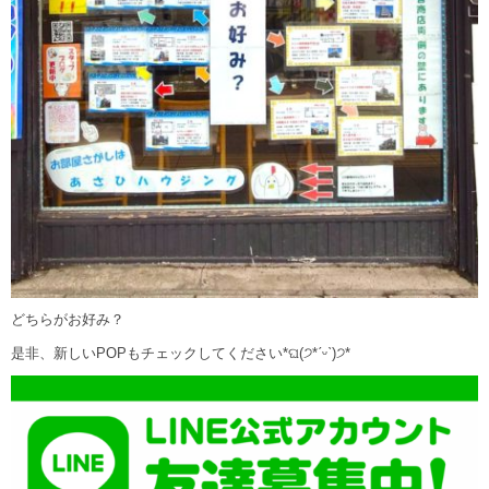
どちらがお好み？
是非、新しいPOPもチェックしてください*ଘ(੭*ˊᵕˋ)੭*