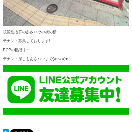
視認性抜群のあさハウの横の横…
テナント募集しております!
POPの貼替中~
テナント探しもあさハウまで(๑•ω-๑)♥