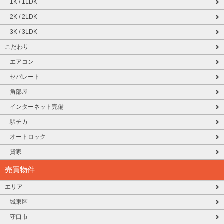
1K / 1LDK
2K / 2LDK
3K / 3LDK
こだわり
エアコン
セパレート
角部屋
インターネット完備
駅チカ
オートロック
貸家
売買物件
エリア
城東区
守口市