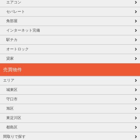
エアコン
セパレート
角部屋
インターネット完備
駅チカ
オートロック
貸家
売買物件
エリア
城東区
守口市
旭区
東淀川区
都島区
間取りで探す