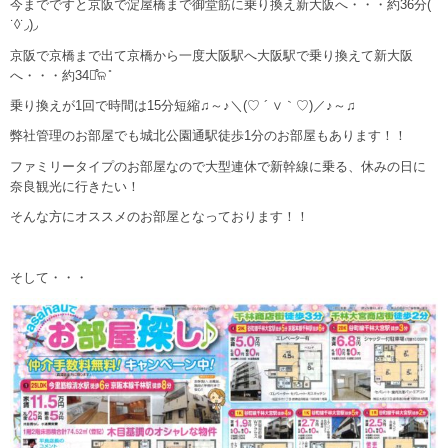
今までですと京阪で淀屋橋まで御堂筋に乗り換え新大阪へ・・・約36分(
˙◊︎˙◞︎)◞︎
京阪で京橋まで出て京橋から一度大阪駅へ大阪駅で乗り換えて新大阪
へ・・・約34分̊ଳ ̊
乗り換えが1回で時間は15分短縮♫～♪＼(♡ ´ ∨｀♡)／♪～♫
弊社管理のお部屋でも城北公園通駅徒歩1分のお部屋もあります！！
ファミリータイプのお部屋なので大型連休で新幹線に乗る、休みの日に
奈良観光に行きたい！
そんな方にオススメのお部屋となっております！！
そして・・・