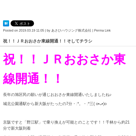
Posted on
2019.03.19 11:05
|
by
あさひハウジング株式会社
|
Perma Link
祝！！ＪＲおおさか東線開通！！そしてチラシ
祝！！ＪＲおおさか東
線開通！！
長年の旭区民の願いが通じおおさか東線開通いたしましたね♪
城北公園通駅から新大阪がたったの7分・:*。・:*三( o•ᴗ•)o
京阪ですと「野江駅」で乗り換えが可能とのことです！！千林から約21
分で新大阪到着