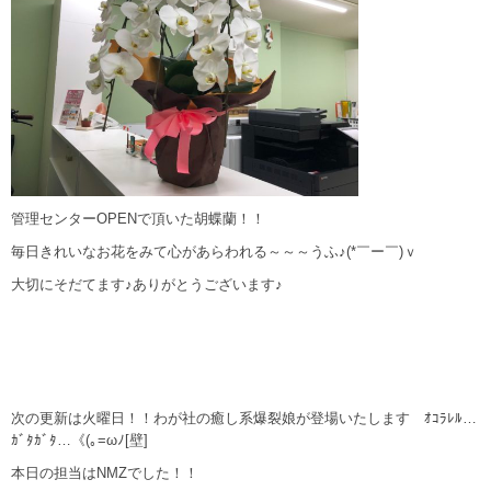
管理センターOPENで頂いた胡蝶蘭！！
毎日きれいなお花をみて心があらわれる～～～うふ♪(*￣ー￣)ｖ
大切にそだてます♪ありがとうございます♪
次の更新は火曜日！！わが社の癒し系爆裂娘が登場いたします ｵｺﾗﾚﾙ…
ｶﾞﾀｶﾞﾀ…《(｡=ωﾉ[壁]
本日の担当はNMZでした！！