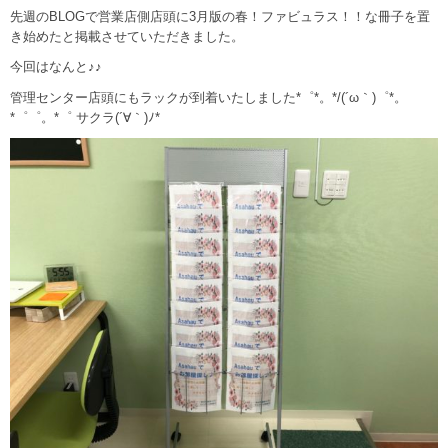
先週のBLOGで営業店側店頭に3月版の春！ファビュラス！！な冊子を置
き始めたと掲載させていただきました。
今回はなんと♪♪
管理センター店頭にもラックが到着いたしました*゜*。*/(´ω｀)゜*。
*゜゜。*゜ サクラ(´∀｀)ﾉ*