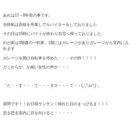
あれは17～8年前の事です。
当時私は高校を卒業しアルバイターをしておりました
その日は15時にバイトが終わり自宅へ帰っておりました。
わが家は3階建の一軒家、1階にはガレージがありガレージから室内に入
れます
ガレージを開け自転車を停めた・・・その時！！！！
どこからか、か細い女性の声が・・・
「た・・す・・・て・・・タス・・・て・・(;;;°;ω°;):」
昼間です！！お日様サンサン！晴れた日のまっぴるま！！！
恐る恐る室内に目を向けると・・・・・