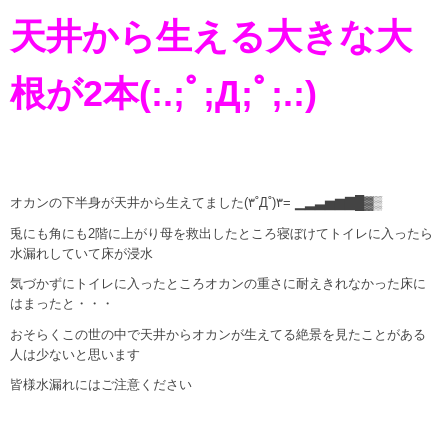
天井から生える大きな大
根が2本(:.;ﾟ;Д;ﾟ;.:)
オカンの下半身が天井から生えてました(۳˚Д˚)۳= ▁▂▃▅▆▇█▓▒
兎にも角にも2階に上がり母を救出したところ寝ぼけてトイレに入ったら
水漏れしていて床が浸水
気づかずにトイレに入ったところオカンの重さに耐えきれなかった床に
はまったと・・・
おそらくこの世の中で天井からオカンが生えてる絶景を見たことがある
人は少ないと思います
皆様水漏れにはご注意ください