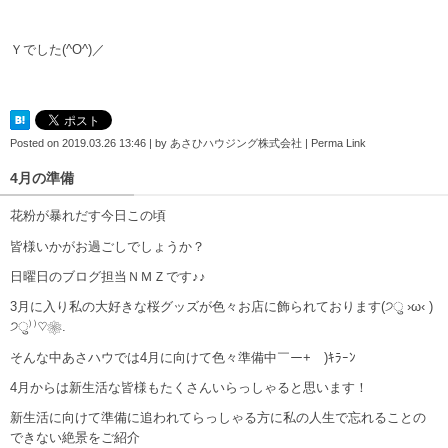
Ｙでした(^O^)／
Posted on
2019.03.26 13:46
|
by
あさひハウジング株式会社
|
Perma Link
4月の準備
花粉が暴れだす今日この頃
皆様いかがお過ごしでしょうか？
日曜日のブログ担当ＮＭＺです♪♪
3月に入り私の大好きな桜グッズが色々お店に飾られております(੭ु ›ω‹ )
੭ु⁾⁾♡❀.
そんな中あさハウでは4月に向けて色々準備中￣ー+￣)ｷﾗｰﾝ
4月からは新生活な皆様もたくさんいらっしゃると思います！
新生活に向けて準備に追われてらっしゃる方に私の人生で忘れることの
できない絶景をご紹介