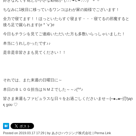
好きなんです花とか小さな動物が⁽⁽(⸝⸝⸝❤︎Ɛ❤︎⸝⸝⸝) ⁾⁾ ​​​+*✧
ちなみに1枚目に移っているワンコはわが家の姫様でございます！
全力で寝てます！！ほっといたらすぐ寝ます・・・寝てるの邪魔すると
後ろ足で蹴られます(σ * ´v`)σ
今日もチラシを見てご連絡いただいた方も多数いらっしゃいました！
本当にうれしかったです♪♪
是非是非皆さまも見てください！！
それでは、また来週の日曜日に～
本日のＢＬＯＧ担当はＮＭＺでした～～♪(^^♪
皆さま来週もファビュラスな日々をお過ごしくださいませ～(⑅●ᴗ●⑅)Ʈɧaɲ
қ ყoʋ ♡
Posted on
2019.03.17 17:29
|
by
あさひハウジング株式会社
|
Perma Link