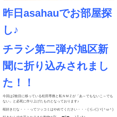
昨日asahauでお部屋探
し♪
チラシ第二弾が旭区新
聞に折り込みされまし
た！！
今回は2枚目に移っている松田専務と私ＮＭＺが「あ～でもないこ～でも
ない」と必死に作り上げたものとなっております♪
桜好きだな・・・ってツッコミはやめてください・・・( ˃̣̣̥᷄⌓˂̣̣̥᷅ )ヾ(＾ω＾)