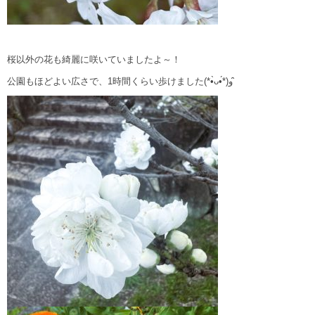
桜以外の花も綺麗に咲いていましたよ～！
公園もほどよい広さで、1時間くらい歩けました
(*•̀ᴗ•́*)و ̑̑