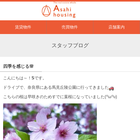
賃貸物件
売買物件
店舗案内
スタッフブログ
四季を感じる🌸
こんにちは～！
S
です。
ドライブで、奈良県にある馬見丘陵公園に行ってきました
こちらの桜は早咲きのためすでに葉桜になっていました
(꒪ω꒪υ)