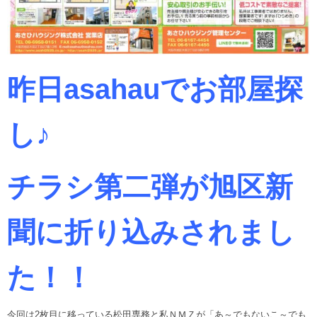
昨日asahauでお部屋探
し♪
チラシ第二弾が旭区新
聞に折り込みされまし
た！！
今回は2枚目に移っている松田専務と私ＮＭＺが「あ～でもないこ～でも