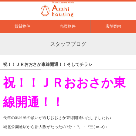
賃貸物件
売買物件
店舗案内
スタッフブログ
祝！！ＪＲおおさか東線開通！！そしてチラシ
祝！！ＪＲおおさか東
線開通！！
長年の旭区民の願いが通じおおさか東線開通いたしましたね♪
城北公園通駅から新大阪がたったの7分・:*。・:*三( o•ᴗ•)o