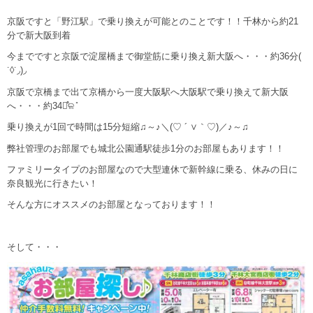
京阪ですと「野江駅」で乗り換えが可能とのことです！！千林から約21
分で新大阪到着
今までですと京阪で淀屋橋まで御堂筋に乗り換え新大阪へ・・・約36分(
˙◊︎˙◞︎)◞︎
京阪で京橋まで出て京橋から一度大阪駅へ大阪駅で乗り換えて新大阪
へ・・・約34分̊ଳ ̊
乗り換えが1回で時間は15分短縮♫～♪＼(♡ ´ ∨｀♡)／♪～♫
弊社管理のお部屋でも城北公園通駅徒歩1分のお部屋もあります！！
ファミリータイプのお部屋なので大型連休で新幹線に乗る、休みの日に
奈良観光に行きたい！
そんな方にオススメのお部屋となっております！！
そして・・・