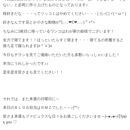
ない」と必死に作り上げたものとなっております♪
桜好きだな・・・ってツッコミはやめてください・・・( ˃̣̣̥᷄⌓˂̣̣̥᷅ )ヾ(＾ω＾)
好きなんです花とか小さな動物が⁽⁽(⸝⸝⸝❤︎Ɛ❤︎⸝⸝⸝) ⁾⁾ ​​​+*✧
ちなみに1枚目に移っているワンコはわが家の姫様でございます！
全力で寝てます！！ほっといたらすぐ寝ます・・・寝てるの邪魔すると
後ろ足で蹴られます(σ * ´v`)σ
今日もチラシを見てご連絡いただいた方も多数いらっしゃいました！
本当にうれしかったです♪♪
是非是非皆さまも見てください！！
それでは、また来週の日曜日に～
本日のＢＬＯＧ担当はＮＭＺでした～～♪(^^♪
皆さま来週もファビュラスな日々をお過ごしくださいませ～(⑅●ᴗ●⑅)Ʈɧaɲ
қ ყoʋ ♡