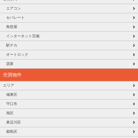
エアコン
セパレート
角部屋
インターネット完備
駅チカ
オートロック
貸家
売買物件
エリア
城東区
守口市
旭区
東淀川区
都島区