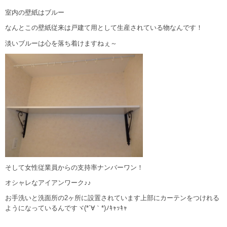
室内の壁紙はブルー
なんとこの壁紙従来は戸建て用として生産されている物なんです！
淡いブルーは心を落ち着けますねぇ～
そして女性従業員からの支持率ナンバーワン！
オシャレなアイアンワーク♪♪
お手洗いと洗面所の2ヶ所に設置されています上部にカーテンをつけれる
ようになっているんですヾ(*´∀｀*)ﾉｷｬｯｷｬ