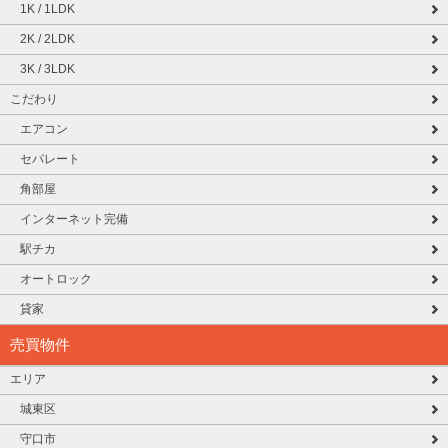
1K / 1LDK
2K / 2LDK
3K / 3LDK
こだわり
エアコン
セパレート
角部屋
インターネット完備
駅チカ
オートロック
貸家
売買物件
エリア
城東区
守口市