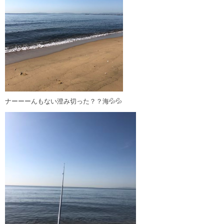
ナーーーんもない澄み切った？？海💦💦