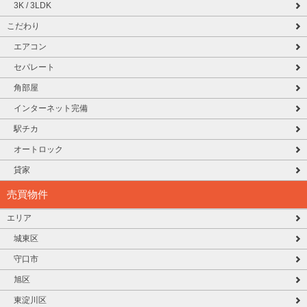
3K / 3LDK
こだわり
エアコン
セパレート
角部屋
インターネット完備
駅チカ
オートロック
貸家
売買物件
エリア
城東区
守口市
旭区
東淀川区