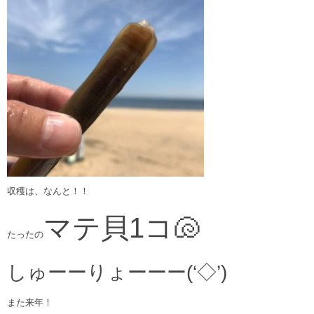
収穫は、なんと！！
マテ貝1コ🐚
たったの
しゅーーりょーーー(‘◇’)ゞ
また来年！