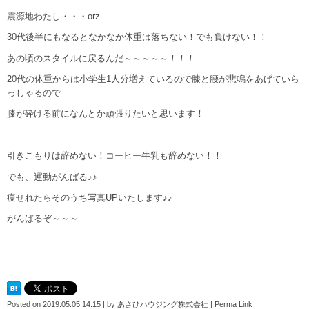
震源地わたし・・・orz
30代後半にもなるとなかなか体重は落ちない！でも負けない！！
あの頃のスタイルに戻るんだ～～～～～！！！
20代の体重からは小学生1人分増えているので膝と腰が悲鳴をあげていら
っしゃるので
膝が砕ける前になんとか頑張りたいと思います！
引きこもりは辞めない！コーヒー牛乳も辞めない！！
でも、運動がんばる♪♪
痩せれたらそのうち写真UPいたします♪♪
がんばるぞ～～～
Posted on
2019.05.05 14:15
|
by
あさひハウジング株式会社
|
Perma Link