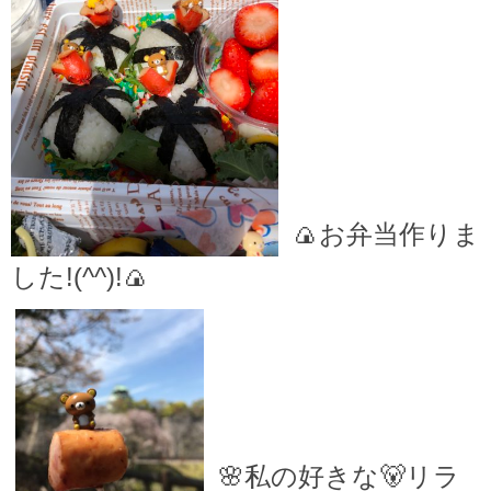
🍙お弁当作りま
した!(^^)!🍙
🌸私の好きな🐻リラ