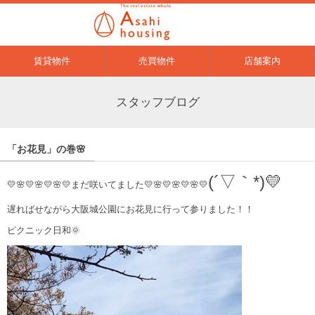
賃貸物件
売買物件
店舗案内
スタッフブログ
「お花見」の巻🌸
(´▽｀*)💛
💛🌸💛🌸💛🌸💛まだ咲いてました💛🌸💛🌸💛🌸💛
遅ればせながら大阪城公園にお花見に行って参りました！！
ピクニック日和🌞