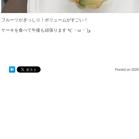
フルーツがぎっしり！ボリュームがすごい！
ケーキを食べて午後も頑張ります ٩(`・ω・´)و
Posted on
2025