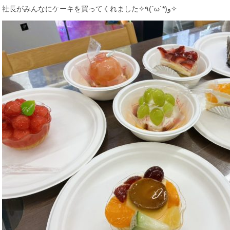
社長がみんなにケーキを買ってくれました✧٩(ˊωˋ*)و✧