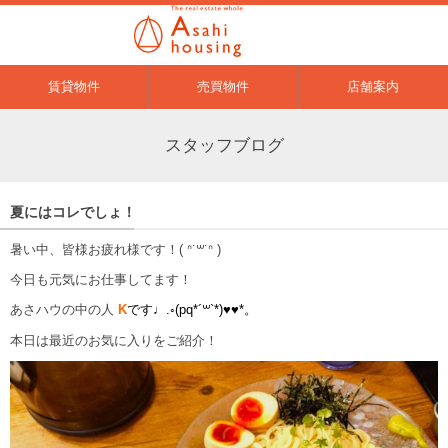
賃貸物件
売買物件
店舗案内
スタッフブログ
夏にはコレでしょ！
暑い中、皆様お疲れ様です！( ᐢ˙꒳​˙ᐢ )
今日も元気にお仕事してます！
あさハウの中の人
K
です♩.◦(pq*´꒳`*)♥♥*。
本日は最近のお気に入りをご紹介！