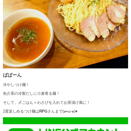
ばばーん
冷やしつけ麺！
魚介系の冷製だしに小麦香る麺！
そして、〆ごはん＋わさびを入れてお茶漬け風に！
2度楽しめるつけ麺は
RPG
さんまで(๑•ω-๑)♥