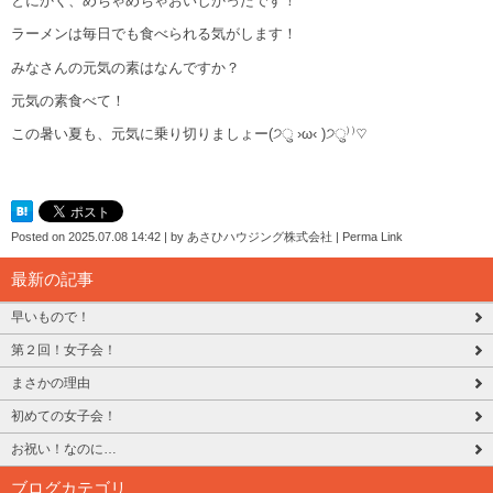
とにかく、めちゃめちゃおいしかったです！
ラーメンは毎日でも食べられる気がします！
みなさんの元気の素はなんですか？
元気の素食べて！
この暑い夏も、元気に乗り切りましょー(੭ु ›ω‹ )੭ु⁾⁾♡
Posted on
2025.07.08 14:42
|
by
あさひハウジング株式会社
|
Perma Link
最新の記事
早いもので！
第２回！女子会！
まさかの理由
初めての女子会！
お祝い！なのに…
ブログカテゴリ