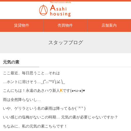
賃貸物件
売買物件
店舗案内
スタッフブログ
元気の素
ここ最近、毎日思うこと…それは
…ホントに溶けそう…_(՞⌓°꒷꒦⎞｣∠⎞_
こんにちは！永遠のあさハウ新人
K
です(๑•ω-๑)♥
雨は全然降らないし…
いや、ゲリラという名の豪雨は降ってるか( ´^`° )
いい感じの塩梅がないこの時期… 元気の素が必要じゃないですか？
ちなみに、私の元気の素こちらです！