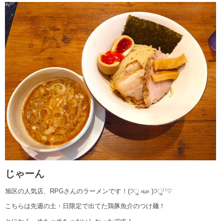
じゃーん
旭区の人気店、RPGさんのラーメンです！(੭ु ›ω‹ )੭ु⁾⁾♡
こちらは先週の土・日限定で出てた鶏豚魚介のつけ麺！