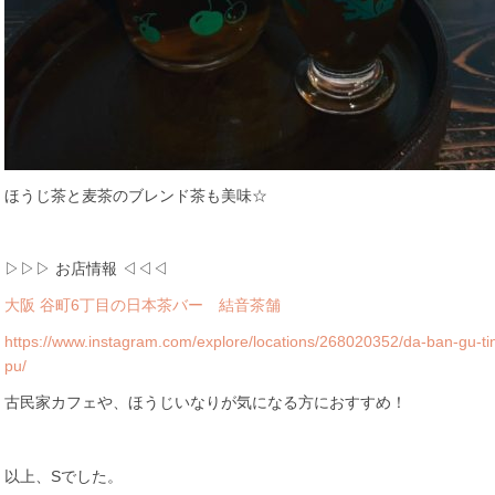
ほうじ茶と麦茶のブレンド茶も美味☆
▷▷▷ お店情報 ◁◁◁
大阪 谷町6丁目の日本茶バー 結音茶舗
https://www.instagram.com/explore/locations/268020352/da-ban-gu-ti
pu/
古民家カフェや、ほうじいなりが気になる方におすすめ！
以上、Sでした。