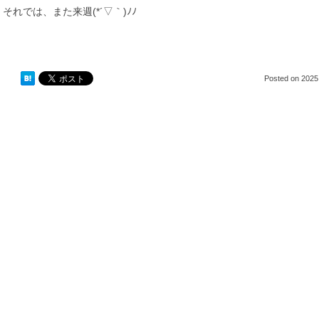
それでは、また来週(*´▽｀)ﾉﾉ
Posted on
2025