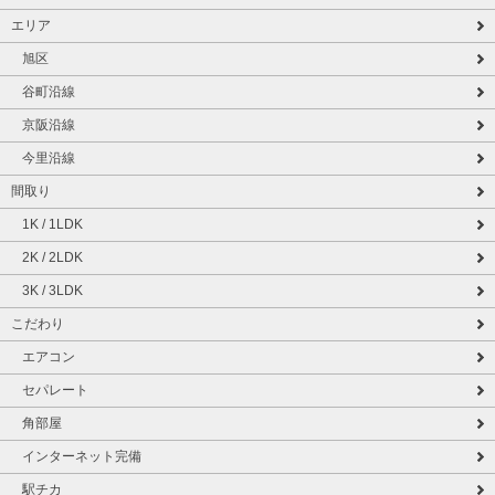
エリア
旭区
谷町沿線
京阪沿線
今里沿線
間取り
1K / 1LDK
2K / 2LDK
3K / 3LDK
こだわり
エアコン
セパレート
角部屋
インターネット完備
駅チカ