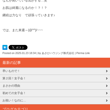
なんか聞いている気がする…笑
お肌は綺麗になるのか！？！？
継続は力なり で頑張っていきます♪
では、また来週～(@^^)/~~~
Posted on
2025.01.23 18:34
|
by
あさひハウジング株式会社
|
Perma Link
最新の記事
早いもので！
第２回！女子会！
まさかの理由
初めての女子会！
お祝い！なのに…
ブログカテゴリ