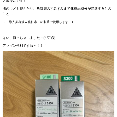
入液
なんです！！
肌のキメを整えたり、角質層のすみずみまで化粧品成分が浸透するとの
こと…
（ 導入美容液→化粧水 の順番で使用します ）
はい、買っちゃいました～(*’▽’)笑
アマゾン便利ですね～！！！