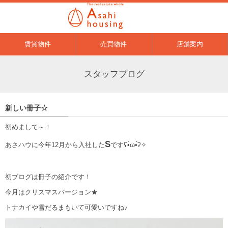
賃貸物件
売買物件
店舗案内
スタッフブログ
新しい冊子☆
初めまして～！
S
あさハウに今年12月から入社した
ですʕ•̀ω•́ʔ✧
初ブログは冊子の紹介です！
今月はクリスマスバージョン★
トナカイや雪だるまもいて可愛いですね♪