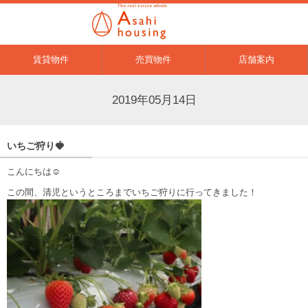
賃貸物件
売買物件
店舗案内
2019年05月14日
いちご狩り🍓
こんにちは☺
この間、清児というところまでいちご狩りに行ってきました！