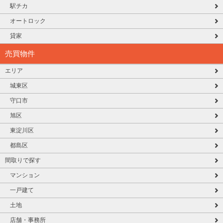
駅チカ
オートロック
貸家
売買物件
エリア
城東区
守口市
旭区
東淀川区
都島区
間取りで探す
マンション
一戸建て
土地
店舗・事務所