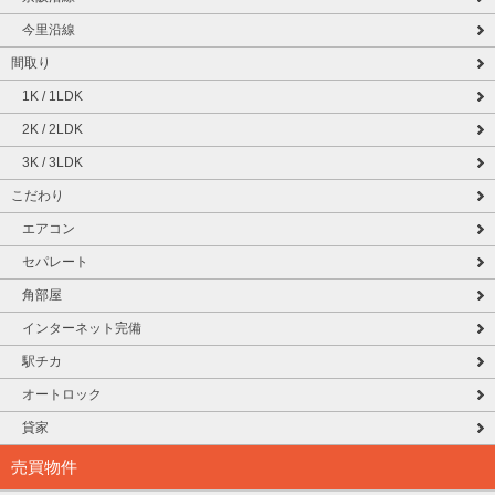
今里沿線
間取り
1K / 1LDK
2K / 2LDK
3K / 3LDK
こだわり
エアコン
セパレート
角部屋
インターネット完備
駅チカ
オートロック
貸家
売買物件