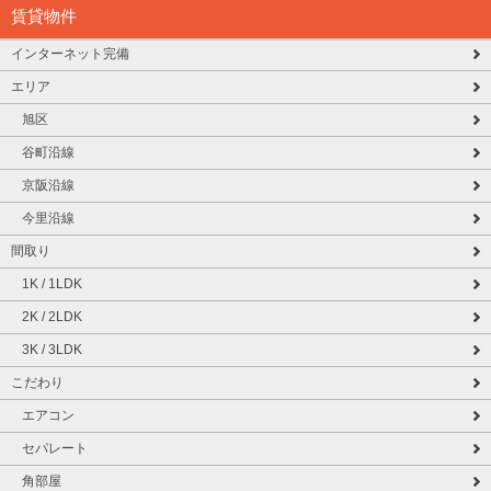
賃貸物件
インターネット完備
エリア
旭区
谷町沿線
京阪沿線
今里沿線
間取り
1K / 1LDK
2K / 2LDK
3K / 3LDK
こだわり
エアコン
セパレート
角部屋